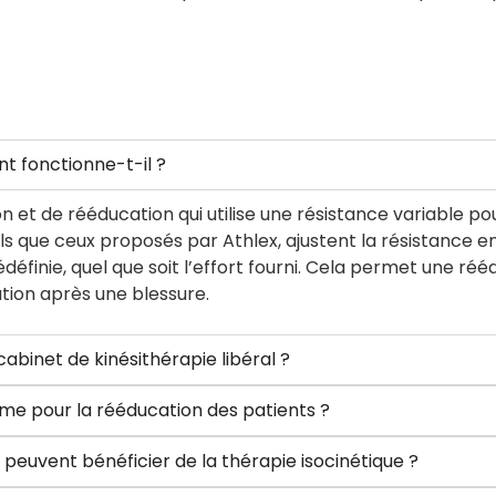
nt fonctionne-t-il ?
n et de rééducation qui utilise une résistance variable p
s que ceux proposés par Athlex, ajustent la résistance en 
finie, quel que soit l’effort fourni. Cela permet une réé
tion après une blessure.
 cabinet de kinésithérapie libéral ?
isme pour la rééducation des patients ?
 peuvent bénéficier de la thérapie isocinétique ?