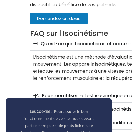
dispositif au bénéfice de vos patients.
Demandez un devis
FAQ sur l'Isocinétisme
1. Qu'est-ce que l'isocinétisme et comme
L’isocinétisme est une méthode d’évaluatio
mouvement. Les appareils isocinétiques, tel
effectue les mouvements à une vitesse prédé
le renforcement musculaire et la récupéra
2. Pourquoi utiliser le test isocinétique en
3. Quels sont les avantages de l'isocinét
Les Cookies :
Pour assurer le bon
fonctionnement de ce site, nous devons
4. Quels types de blessures ou conditions
parfois enregistrer de petits fichiers de