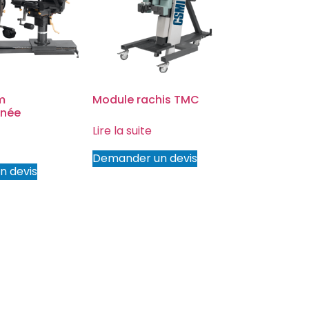
m
Module rachis TMC
nnée
Lire la suite
Demander un devis
n devis