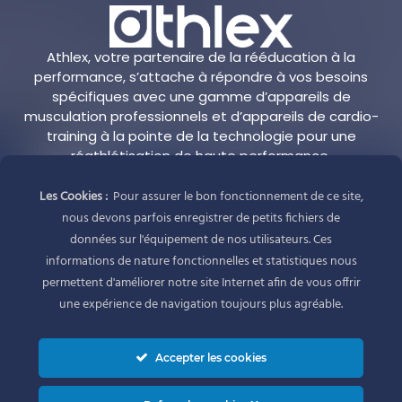
Athlex, votre partenaire de la rééducation à la
performance, s’attache à répondre à vos besoins
spécifiques avec une gamme d’appareils de
musculation professionnels et d’appareils de cardio-
training à la pointe de la technologie pour une
réathlétisation de haute performance.
Les Cookies :
Pour assurer le bon fonctionnement de ce site,
Adresse
nous devons parfois enregistrer de petits fichiers de
Athlex
données sur l'équipement de nos utilisateurs. Ces
1 allée Alban Vistel
informations de nature fonctionnelles et statistiques nous
69110 Sainte Foy-Lès-Lyon
permettent d'améliorer notre site Internet afin de vous offrir
France
une expérience de navigation toujours plus agréable.
Réseaux sociaux
Accepter les cookies
Contact