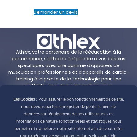
Demander un devis
Athlex, votre partenaire de la rééducation à la
performance, s’attache à répondre à vos besoins
spécifiques avec une gamme d’appareils de
musculation professionnels et d’appareils de cardio-
training à la pointe de la technologie pour une
réathlétisation de haute performance.
Les Cookies :
Pour assurer le bon fonctionnement de ce site,
Adresse
nous devons parfois enregistrer de petits fichiers de
Athlex
données sur l'équipement de nos utilisateurs. Ces
1 allée Alban Vistel
informations de nature fonctionnelles et statistiques nous
69110 Sainte Foy-Lès-Lyon
permettent d'améliorer notre site Internet afin de vous offrir
France
une expérience de navigation toujours plus agréable.