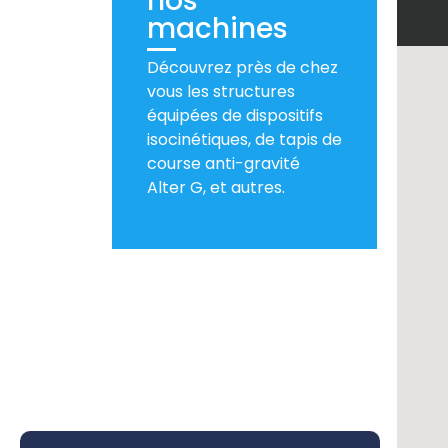
nos
machines
Découvrez près de chez
vous les structures
équipées de dispositifs
isocinétiques, de tapis de
course anti-gravité
Alter G, et autres.