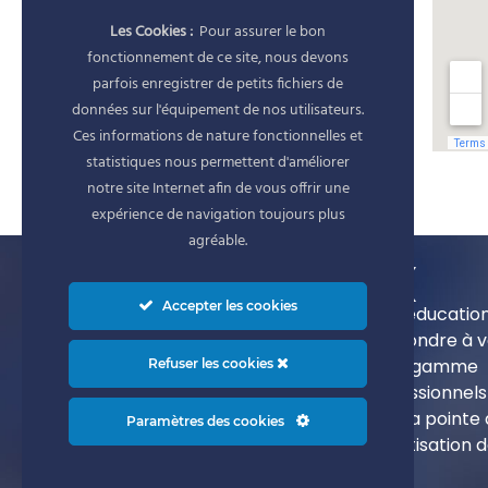
Les Cookies :
Pour assurer le bon
fonctionnement de ce site, nous devons
parfois enregistrer de petits fichiers de
données sur l'équipement de nos utilisateurs.
Ces informations de nature fonctionnelles et
statistiques nous permettent d'améliorer
notre site Internet afin de vous offrir une
expérience de navigation toujours plus
agréable.
Accepter les cookies
Athlex, votre partenaire de la rééducatio
la performance, s’attache à répondre à 
besoins spécifiques avec une gamme
Refuser les cookies
d’appareils de musculation professionnels
d’appareils de cardio-training à la pointe
Paramètres des cookies
la technologie pour une réathlétisation 
haute performance.