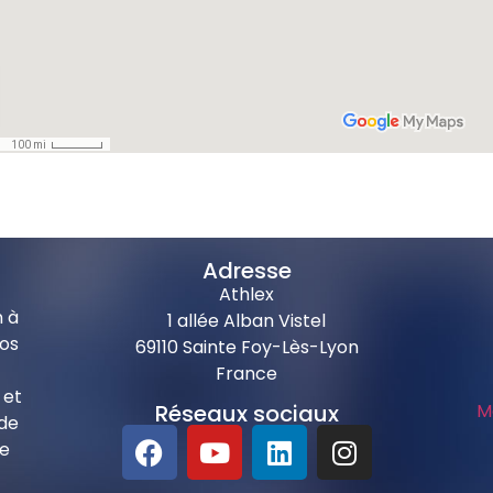
Adresse
Athlex
n à
1 allée Alban Vistel
vos
69110 Sainte Foy-Lès-Lyon
France
 et
Réseaux sociaux
M
 de
de