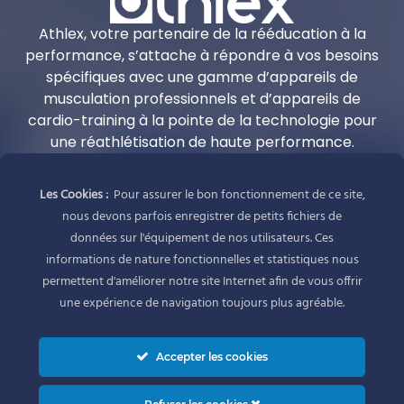
Athlex, votre partenaire de la rééducation à la
performance, s’attache à répondre à vos besoins
spécifiques avec une gamme d’appareils de
musculation professionnels et d’appareils de
cardio-training à la pointe de la technologie pour
une réathlétisation de haute performance.
Adresse
Les Cookies :
Pour assurer le bon fonctionnement de ce site,
Athlex
nous devons parfois enregistrer de petits fichiers de
1 allée Alban Vistel
données sur l'équipement de nos utilisateurs. Ces
69110 Sainte Foy-Lès-Lyon
informations de nature fonctionnelles et statistiques nous
France
permettent d'améliorer notre site Internet afin de vous offrir
une expérience de navigation toujours plus agréable.
Réseaux sociaux
Accepter les cookies
Contact